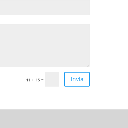
Invia
=
11 + 15