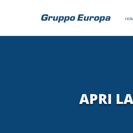
HO
APRI L