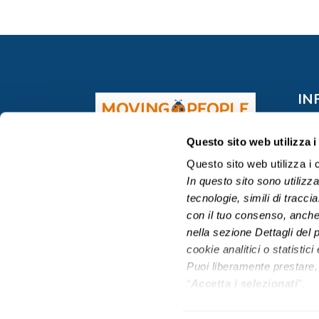
IN
Grup
(sog
Questo sito web utilizza i
coor
Questo sito web utilizza i 
P.IV
In questo sito sono utilizz
Cap. 
tecnologie, simili di tracci
REA-
con il tuo consenso, anche 
nella sezione Dettagli de
Grup
cookie analitici o statistic
assi
Puoi liberamente prestare,
del 
“
Accetta i selezionati
”.
Puoi acconsentire all’utilizz