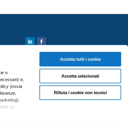
Accetta tutti i cookie
 per
ie o
Accetta selezionati
necessari) e,
olicy (ossia
Rifiuta i cookie non tecnici
ferenze,
marketing).
cando su
”. Chiudendo