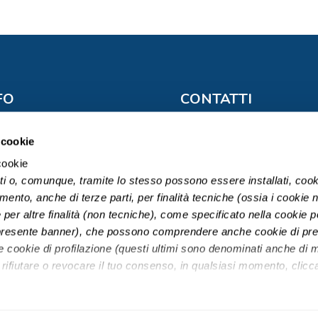
FO
CONTATTI
po Europa srl Socio Unico
Telefono: 0522 1723060
getta a direzione e
info@gruppoeuropa.net per
 cookie
dinamento: Extrabanca SpA)
privati;
cookie
info@movingbusinesswld.com
A 10232730969
ati o, comunque, tramite lo stesso possono essere installati, cook
aziende
Soc. € 100.000 i.v.
amento, anche di terze parti, per finalità tecniche (ossia i cookie 
MI 2515624 –
Privacy Policy
Sede legale: Via G. Battista
per altre finalità (non tecniche), come specificato nella cookie p
Pergolesi 2/A 20124 Milano
l presente banner), che possono comprendere anche cookie di pre
po Europa srl, intermediario
i e cookie di profilazione (questi ultimi sono denominati anche di 
curativo iscritto alla lettera E
 rifiutare o revocare il tuo consenso, in qualsiasi momento, clic
RUI al n. E000597090
o di tali tecnologie utilizzando il pulsante “
Accetta tutti i cookie