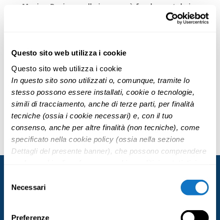
Moving Business alle imprese è fondamentale in
un mondo globale in cui il recluting del personale
altamente qualificato avviene sempre più
frequentemente all’estero.
Questo sito web utilizza i cookie
RICONOSCIMENTO TITOLI OTTENUTI ALL’ESTERO
Questo sito web utilizza i cookie
I professionisti Moving Business offrono
In questo sito sono utilizzati o, comunque, tramite lo
consulenza e assistenza per il riconoscimento di
stesso possono essere installati, cookie o tecnologie,
titoli di studio ottenuti all’estero al fine di un
simili di tracciamento, anche di terze parti, per finalità
riconoscimento in Italia.
tecniche (ossia i cookie necessari) e, con il tuo
consenso, anche per altre finalità (non tecniche), come
specificato nella cookie policy (ossia nella sezione
Dettagli del presente banner), che possono comprendere
anche cookie di preferenze, cookie analitici o statistici e
cookie di profilazione (questi ultimi sono denominati
Selezione
anche di marketing). Puoi liberamente prestare, rifiutare o
Necessari
del
revocare il tuo consenso, in qualsiasi momento,
consenso
cliccando su “
Accetta i selezionati
”.
Preferenze