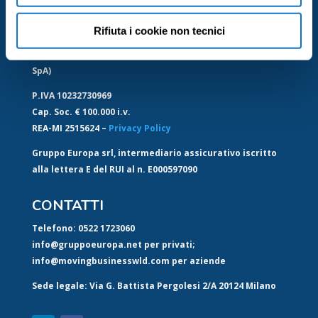
INFO
Se vuole saperne di più consulti
l’informativa sulla
Rifiuta i cookie non tecnici
privacy.
Gruppo Europa srl Socio Unico
(soggetta a direzione e coordinamento: Extrabanca
SpA)
P.IVA 10232730969
Cap. Soc. € 100.000 i.v.
REA-MI 2515624 –
Privacy Policy
Gruppo Europa srl, intermediario assicurativo iscritto
alla lettera E del RUI al n. E000597090
CONTATTI
Telefono: 0522 1723060
info@gruppoeuropa.net per privati;
info@movingbusinesswld.com per aziende
Sede legale: Via G. Battista Pergolesi 2/A 20124 Milano