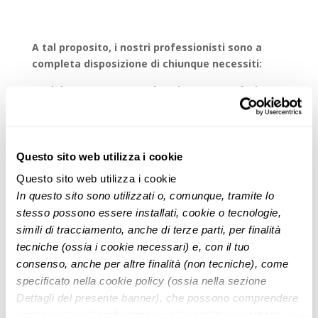
A tal proposito, i nostri professionisti sono a
completa disposizione di chiunque necessiti:
•
del contatto con Ambasciate e consolati per
ottenimento appuntamenti
•
del contatto con Ambasciate e consolati in
casi problematici e per tutto ciò che
Questo sito web utilizza i cookie
è inerente all’iter da seguire, le tempistiche e
Questo sito web utilizza i cookie
i costi da affrontare per la richiesta
In questo sito sono utilizzati o, comunque, tramite lo
stesso possono essere installati, cookie o tecnologie,
del visto necessario per l’ingresso nel Paese
simili di tracciamento, anche di terze parti, per finalità
desiderato.
tecniche (ossia i cookie necessari) e, con il tuo
consenso, anche per altre finalità (non tecniche), come
specificato nella cookie policy (ossia nella sezione
Una consulenza specifica è fondamentale anche
Dettagli del presente banner), che possono comprendere
per sviluppare le pratiche necessarie nei tempi
anche cookie di preferenze, cookie analitici o statistici e