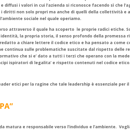
e diffusi i valori in cui l’azienda si riconosce facendo sì che l’
 i diritti non solo propri ma anche di quelli della collettività 
, all’ambiente sociale nel quale operiamo.
so attraverso il quale ha scoperto le proprie radici etiche. So
ia identità, la propria storia, il senso profondo della promessa r
a redatto a chiare lettere il codice etico e ha pensato a come
e continua sulle problematiche suscitate dal rispetto delle 
 normativo che si e’ dato a tutti i terzi che operano con la mede
ipi ispiratori di legalita’ e rispetto contenuti nel codice etico
der etici per la ragine che tale leadership è essenziale per i
OPA”
nda matura e responsabile verso l’individuo e l’ambiente. Vogl