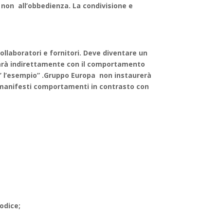
 e non all’obbedienza. La condivisione e
llaboratori e fornitori. Deve diventare un
farà indirettamente con il comportamento
e’ l’esempio” .Gruppo Europa non instaurerà
e, manifesti comportamenti in contrasto con
odice;