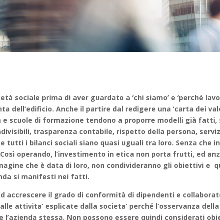
arietà sociale prima di aver guardato a ‘chi siamo’ e ‘perché l
dell’edificio. Anche il partire dal redigere una ‘carta dei valori
e scuole di formazione tendono a proporre modelli già fatti, stan
ondivisibili, trasparenza contabile, rispetto della persona, serv
i e tutti i bilanci sociali siano quasi uguali tra loro. Senza che
Così operando, l’investimento in etica non porta frutti, ed anzi 
magine che è data di loro, non condivideranno gli obiettivi e 
nda si manifesti nei fatti.
 accrescere il grado di conformità di dipendenti e collaborato
 alle attivita’ esplicate dalla societa’ perché l’osservanza dell
e l’azienda stessa. Non possono essere quindi considerati obiet