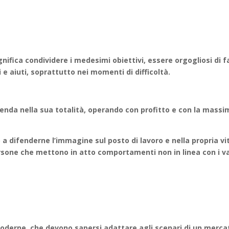
nifica condividere i medesimi obiettivi, essere orgogliosi di 
 aiuti, soprattutto nei momenti di difficoltà.
zienda nella sua totalità, operando con profitto e con la massi
a difenderne l’immagine sul posto di lavoro e nella propria 
sone che mettono in atto comportamenti non in linea con i val
oderne, che devono sapersi adattare agli scenari di un mercat