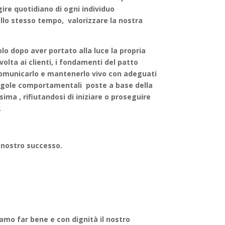
agire quotidiano di ogni individuo
e allo stesso tempo, valorizzare la nostra
lo dopo aver portato alla luce la propria
ivolta ai clienti, i fondamenti del patto
 comunicarlo e mantenerlo vivo con adeguati
regole comportamentali poste a base della
sima , rifiutandosi di iniziare o proseguire
.
l nostro successo.
iamo far bene e con dignità il nostro