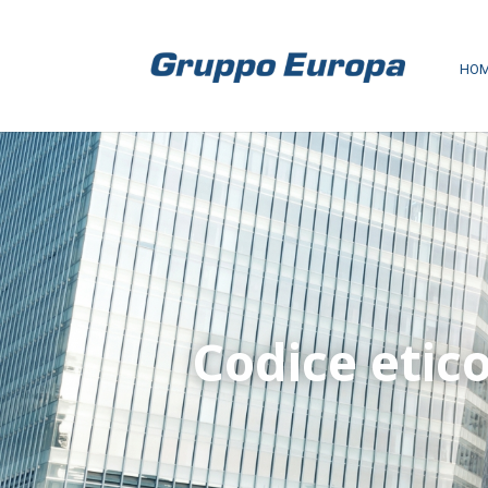
HO
Codice etic