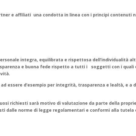
ner e affiliati una condotta in linea con i principi contenuti n
sonale integra, equilibrata e rispettosa dell’individualità alt
rasparenza e buona fede rispetto a tutti i soggetti con i quali
vità.
d essere d’esempio per integrità, trasparenza e lealtà, e a d
osi richiesti sarà motivo di valutazione da parte della propri
sti dalle norme di legge regolamentari e conformi alla tutela dei