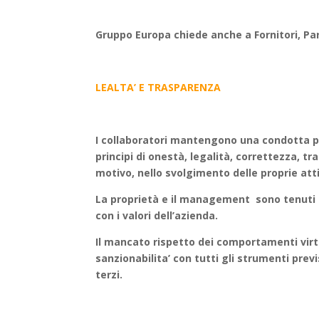
Gruppo Europa chiede anche a Fornitori, Part
LEALTA’ E TRASPARENZA
I collaboratori mantengono una condotta per
principi di onestà, legalità, correttezza, t
motivo, nello svolgimento delle proprie atti
La proprietà e il management sono tenuti a
con i valori dell’azienda.
Il mancato rispetto dei comportamenti virtu
sanzionabilita’ con tutti gli strumenti previ
terzi.