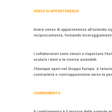
SENSO DI APPARTENENZA
Avere senso di appartenenza all’azienda sig
reciprocamente, fornendo incoraggiamenti e
I collaboratori sono tenuti a rispettare l’A
oculato i beni e le risorse aziendali.
Chiunque operi nel Gruppo Europa è tenuto 
contrarietà e contrapposizione verso le per
CAMBIAMENTO
Il cambiamento è il motore delle aziende m